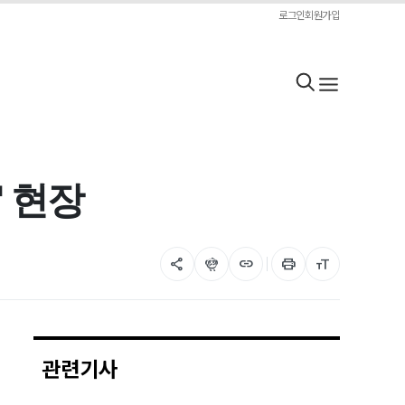
로그인
회원가입
" 현장
share
flutter_dash
link
print
format_size
관련기사