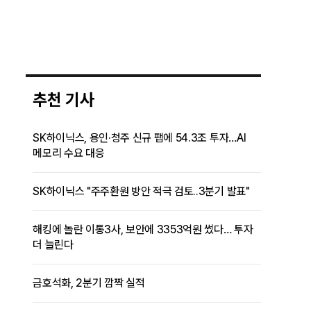
추천 기사
SK하이닉스, 용인·청주 신규 팹에 54.3조 투자…AI
메모리 수요 대응
SK하이닉스 "주주환원 방안 적극 검토..3분기 발표"
해킹에 놀란 이통3사, 보안에 3353억원 썼다… 투자
더 늘린다
금호석화, 2분기 깜짝 실적