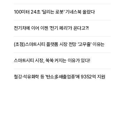
100미터 24초 '달리는 로봇' 기네스북 올랐다
전기차에 이어 이젠 '전기 페리'가 온다고?!
(초점)스마트시티 플랫폼 시장 전망 '고무줄' 이유는
스마트시티 시장, 쑥쑥 커지는 이유가 있다!
철강·석유화학 등 '탄소多배출업종'에 9352억 지원