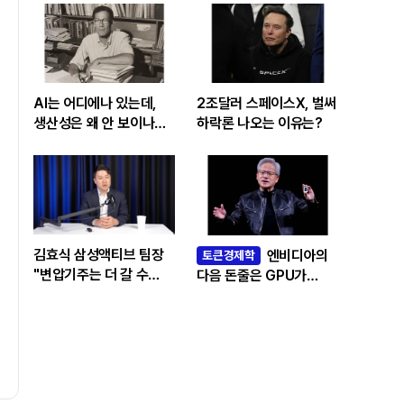
AI는 어디에나 있는데,
2조달러 스페이스X, 벌써
생산성은 왜 안 보이나…
하락론 나오는 이유는?
빅테크 투자 흔드는
‘솔로우 패러독스’
김효식 삼성액티브 팀장
엔비디아의
토큰경제학
"변압기주는 더 갈 수
다음 돈줄은 GPU가
있나…답은 EPS
아니라 메모리다
성장률에 있다"