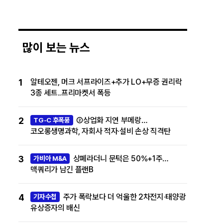
많이 보는 뉴스
1
알테오젠, 머크 서프라이즈+추가 LO+무증 권리락
3종 세트..프리마켓서 폭등
2
②상업화 지연 부메랑…
TG-C 후폭풍
코오롱생명과학, 자회사 적자·설비 손상 직격탄
3
상폐라더니 문턱은 50%+1주…
가비아 M&A
맥쿼리가 남긴 플랜B
4
주가 폭락보다 더 억울한 2차전지·태양광
기자수첩
유상증자의 배신