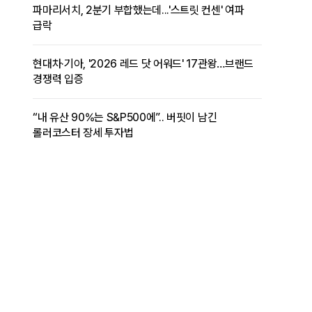
파마리서치, 2분기 부합했는데...'스트릿 컨센' 여파
급락
현대차·기아, '2026 레드 닷 어워드' 17관왕…브랜드
경쟁력 입증
“내 유산 90%는 S&P500에”.. 버핏이 남긴
롤러코스터 장세 투자법