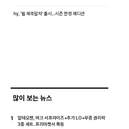
hy, '윌 제주말차' 출시…시즌 한정 에디션
많이 보는 뉴스
1
알테오젠, 머크 서프라이즈+추가 LO+무증 권리락
3종 세트..프리마켓서 폭등