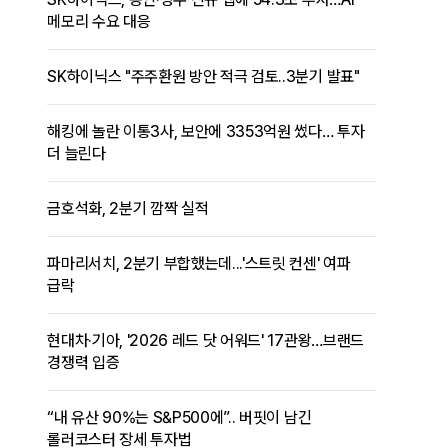
메모리 수요 대응
SK하이닉스 "주주환원 방안 적극 검토..3분기 발표"
해킹에 놀란 이통3사, 보안에 3353억원 썼다… 투자
더 늘린다
금호석화, 2분기 깜짝 실적
파마리서치, 2분기 부합했는데...'스트릿 컨센' 여파
급락
현대차·기아, '2026 레드 닷 어워드' 17관왕…브랜드
경쟁력 입증
“내 유산 90%는 S&P500에”.. 버핏이 남긴
롤러코스터 장세 투자법