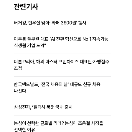
관련기사
버거킹, 만우절 맞아 ‘와퍼 3900원’ 행사
이우봉 풀무원 대표 "AI 전환 혁신으로 No.1 지속가능
식생활 기업 도약"
더본코리아, 해외 마스터 프랜차이즈 대표단·가맹점주
초청
한국맥도날드, ‘전국 채용의 날’ 대규모 신규 채용
나선다
삼성전자, ‘갤럭시 북6’ 국내 출시
농심이 선택한 글로벌 리더? 농심이 조용철 사장을
선택한 이유