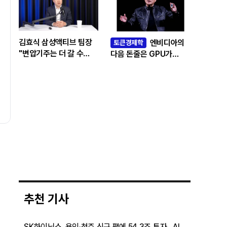
김효식 삼성액티브 팀장
엔비디아의
토큰경제학
"변압기주는 더 갈 수
다음 돈줄은 GPU가
있나…답은 EPS
아니라 메모리다
성장률에 있다"
추천 기사
SK하이닉스, 용인·청주 신규 팹에 54.3조 투자…AI