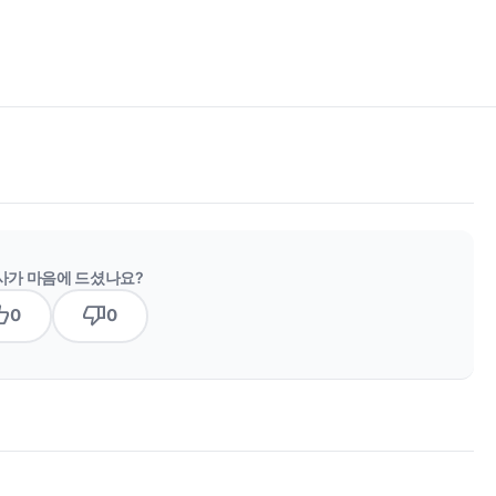
사가 마음에 드셨나요?
b_up
thumb_down
0
0