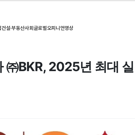
업
건설·부동산
사회
글로벌
오피니언
영상
㈜BKR, 2025년 최대 실