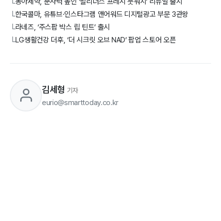
동아제약, 분사력 높인 ‘필리더스 프레시 풋워시’ 리뉴얼 출시
└
한국콜마, 유튜브·인스타그램 앤어워드 디지털광고 부문 3관왕
└
라네즈, ‘주스팝 박스 립 틴트’ 출시
└
LG생활건강 더후, ‘더 시크릿 오브 NAD’ 팝업 스토어 오픈
└
김세형
기자
eurio@smarttoday.co.kr