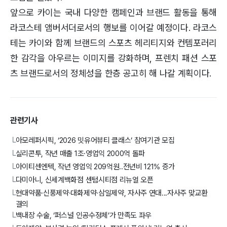
앞으로 카이는 국내 다양한 캠페인과 브랜드 활동을 통해
라코스테 앰버서더로서의 행보를 이어갈 예정이다. 라코스
테는 카이와 함께 브랜드의 스포츠 헤리티지와 컨템포러리
한 감각을 아우르는 이미지를 강화하며, 프렌치 패션 스포
츠 브랜드로서의 정체성을 한층 공고히 해 나갈 계획이다.
관련기사
아모레퍼시픽, ‘2026 밋유어뷰티 클래스’ 참여기관 모집
└
실리콘투, 작년 매출 1조·영업익 2000억 돌파
└
아이티센엔텍, 작년 영업익 209억원..전년비 121% 증가
└
다미아니, 신세계백화점 센텀시티점 리뉴얼 오픈
└
현대약품·신풍제약·대화제약·삼일제약, 자사주 연대...자사주 맞교환
└
결의
백내장 수술, ‘퍼스널 인공수정체’가 만족도 좌우
└