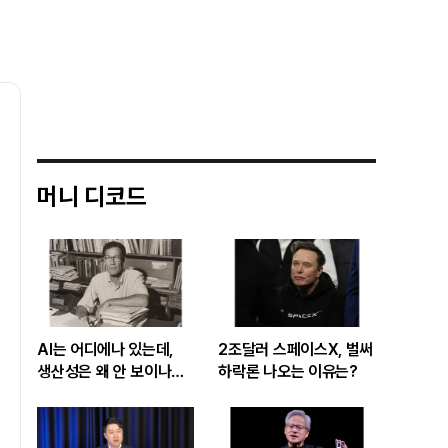
머니 디코드
AI는 어디에나 있는데,
2조달러 스페이스X, 벌써
생산성은 왜 안 보이나…
하락론 나오는 이유는?
빅테크 투자 흔드는
‘솔로우 패러독스’