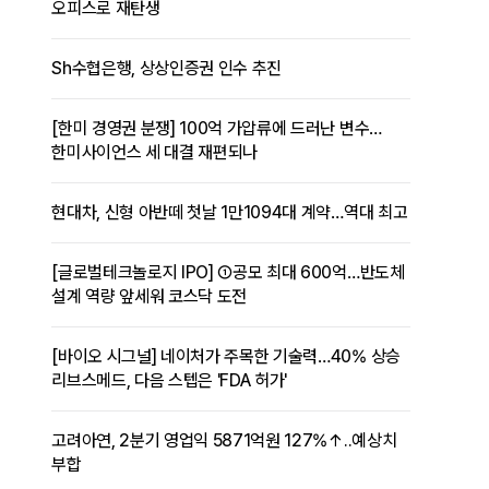
오피스로 재탄생
Sh수협은행, 상상인증권 인수 추진
[한미 경영권 분쟁] 100억 가압류에 드러난 변수…
한미사이언스 세 대결 재편되나
현대차, 신형 아반떼 첫날 1만1094대 계약…역대 최고
[글로벌테크놀로지 IPO] ①공모 최대 600억…반도체
설계 역량 앞세워 코스닥 도전
[바이오 시그널] 네이처가 주목한 기술력…40% 상승
리브스메드, 다음 스텝은 'FDA 허가'
고려아연, 2분기 영업익 5871억원 127%↑..예상치
부합