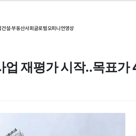
업
건설·부동산
사회
글로벌
오피니언
영상
업 재평가 시작..목표가 4