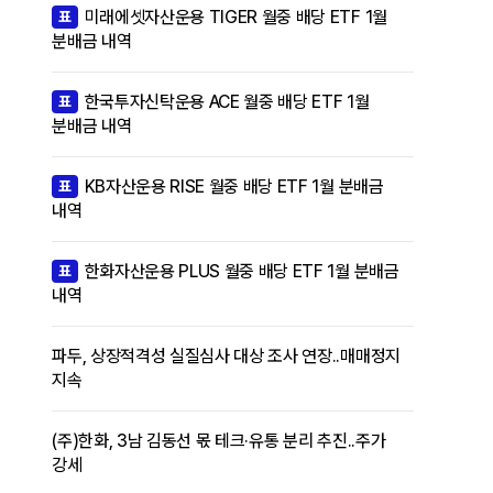
미래에셋자산운용 TIGER 월중 배당 ETF 1월
표
분배금 내역
한국투자신탁운용 ACE 월중 배당 ETF 1월
표
분배금 내역
KB자산운용 RISE 월중 배당 ETF 1월 분배금
표
내역
한화자산운용 PLUS 월중 배당 ETF 1월 분배금
표
내역
파두, 상장적격성 실질심사 대상 조사 연장..매매정지
지속
(주)한화, 3남 김동선 몫 테크·유통 분리 추진..주가
강세