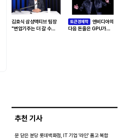
김효식 삼성액티브 팀장
엔비디아의
토큰경제학
"변압기주는 더 갈 수
다음 돈줄은 GPU가
있나…답은 EPS
아니라 메모리다
성장률에 있다"
추천 기사
문 닫은 분당 롯데백화점, IT 기업 '라인' 품고 복합