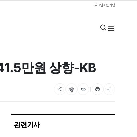
로그인
회원가입
1.5만원 상향-KB
share
flutter_dash
link
print
format_size
관련기사