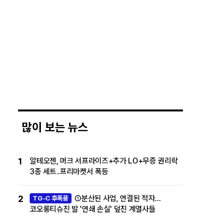
많이 보는 뉴스
1
알테오젠, 머크 서프라이즈+추가 LO+무증 권리락
3종 세트..프리마켓서 폭등
2
①분산된 사업, 연결된 적자…
TG-C 후폭풍
코오롱티슈진 발 '연쇄 손실' 덮친 계열사들