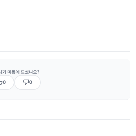
사가 마음에 드셨나요?
b_up
thumb_down
0
0