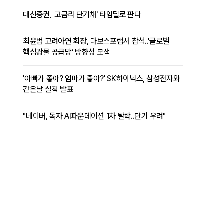
대신증권, '고금리 단기채' 타임딜로 판다
최윤범 고려아연 회장, 다보스포럼서 참석..'글로벌
핵심광물 공급망’ 방향성 모색
'아빠가 좋아? 엄마가 좋아?' SK하이닉스, 삼성전자와
같은날 실적 발표
"네이버, 독자 AI파운데이션 1차 탈락..단기 우려"