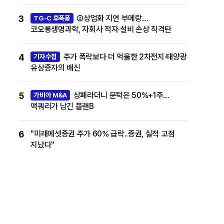
3
②상업화 지연 부메랑…
TG-C 후폭풍
코오롱생명과학, 자회사 적자·설비 손상 직격탄
4
주가 폭락보다 더 억울한 2차전지·태양광
기자수첩
유상증자의 배신
5
상폐라더니 문턱은 50%+1주…
가비아 M&A
맥쿼리가 남긴 플랜B
6
"미래에셋증권 주가 60% 급락..증권, 실적 고점
지났다"