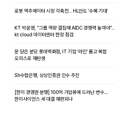
로봇 액추에이터 시장 각축전... HL만도 '수혜 기대'
KT 박윤영, “그룹 역량 결집해 AIDC 경쟁력 높여야”...
kt cloud 데이터센터 현장 점검
문 닫은 분당 롯데백화점, IT 기업 '라인' 품고 복합
오피스로 재탄생
Sh수협은행, 상상인증권 인수 추진
[한미 경영권 분쟁] 100억 가압류에 드러난 변수…
한미사이언스 세 대결 재편되나