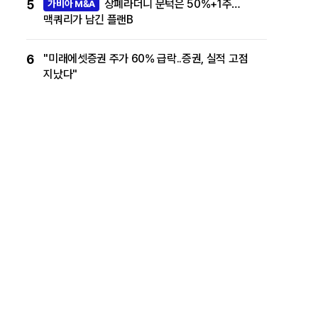
5
상폐라더니 문턱은 50%+1주…
가비아 M&A
맥쿼리가 남긴 플랜B
6
"미래에셋증권 주가 60% 급락..증권, 실적 고점
지났다"