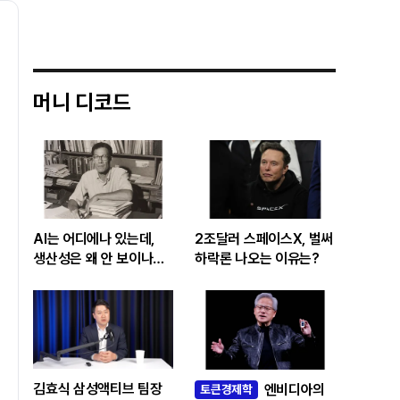
머니 디코드
AI는 어디에나 있는데,
2조달러 스페이스X, 벌써
생산성은 왜 안 보이나…
하락론 나오는 이유는?
빅테크 투자 흔드는
‘솔로우 패러독스’
김효식 삼성액티브 팀장
엔비디아의
토큰경제학