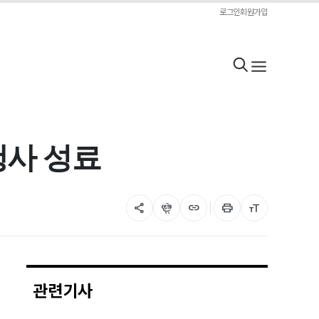
로그인
회원가입
행사 성료
share
flutter_dash
link
print
format_size
관련기사