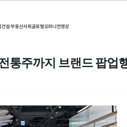
업
건설·부동산
사회
글로벌
오피니언
영상
·전통주까지 브랜드 팝업