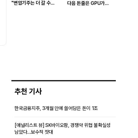
"변압기주는 더 갈 수
다음 돈줄은 GPU가
있나…답은 EPS
아니라 메모리다
성장률에 있다"
추천 기사
한국금융지주, 3개월 만에 쓸어담은 돈이 1조
[애널리스트 뷰] SK바이오팜, 경쟁약 위협 불확실성
남았다…보수적 잣대