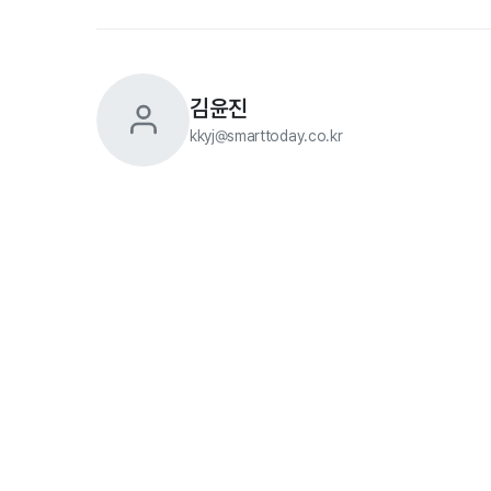
김윤진
kkyj@smarttoday.co.kr