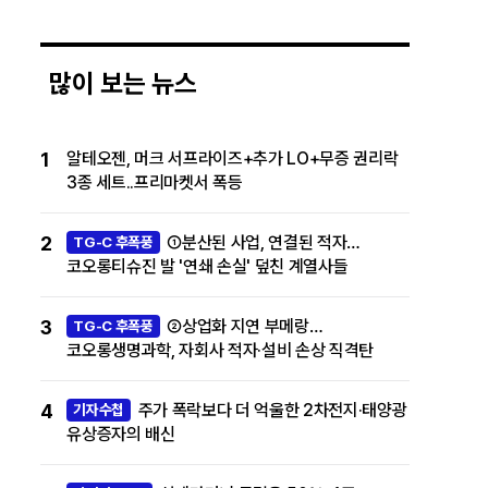
많이 보는 뉴스
1
알테오젠, 머크 서프라이즈+추가 LO+무증 권리락
3종 세트..프리마켓서 폭등
2
①분산된 사업, 연결된 적자…
TG-C 후폭풍
코오롱티슈진 발 '연쇄 손실' 덮친 계열사들
3
②상업화 지연 부메랑…
TG-C 후폭풍
코오롱생명과학, 자회사 적자·설비 손상 직격탄
4
주가 폭락보다 더 억울한 2차전지·태양광
기자수첩
유상증자의 배신