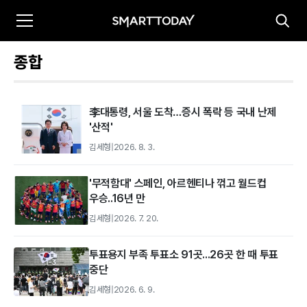
종합
李대통령, 서울 도착…증시 폭락 등 국내 난제
'산적'
김세형
|
2026. 8. 3.
'무적함대' 스페인, 아르헨티나 꺾고 월드컵
우승..16년 만
김세형
|
2026. 7. 20.
투표용지 부족 투표소 91곳...26곳 한 때 투표
중단
김세형
|
2026. 6. 9.