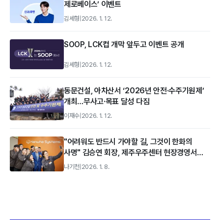
제로베이스’ 이벤트
김세형
|
2026. 1. 12.
SOOP, LCK컵 개막 앞두고 이벤트 공개
김세형
|
2026. 1. 12.
동문건설, 아차산서 ‘2026년 안전·수주기원제’
개최…무사고·목표 달성 다짐
이재수
|
2026. 1. 12.
"어려워도 반드시 가야할 길, 그것이 한화의
사명" 김승연 회장, 제주우주센터 현장경영서
'우주의 꿈' 강조
나기천
|
2026. 1. 8.