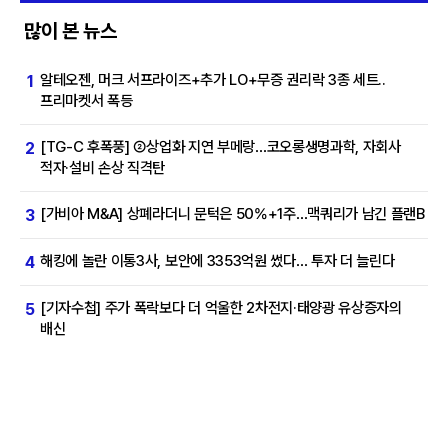
많이 본 뉴스
알테오젠, 머크 서프라이즈+추가 LO+무증 권리락 3종 세트..
1
프리마켓서 폭등
[TG-C 후폭풍] ②상업화 지연 부메랑…코오롱생명과학, 자회사
2
적자·설비 손상 직격탄
[가비아 M&A] 상폐라더니 문턱은 50%+1주…맥쿼리가 남긴 플랜B
3
해킹에 놀란 이통3사, 보안에 3353억원 썼다… 투자 더 늘린다
4
[기자수첩] 주가 폭락보다 더 억울한 2차전지·태양광 유상증자의
5
배신