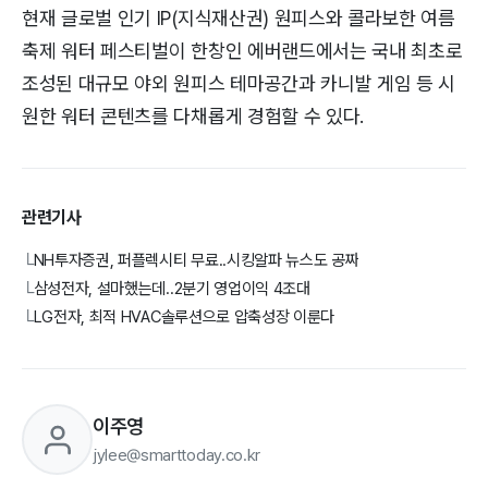
현재 글로벌 인기 IP(지식재산권) 원피스와 콜라보한 여름
축제 워터 페스티벌이 한창인 에버랜드에서는 국내 최초로
조성된 대규모 야외 원피스 테마공간과 카니발 게임 등 시
원한 워터 콘텐츠를 다채롭게 경험할 수 있다.
관련기사
NH투자증권, 퍼플렉시티 무료..시킹알파 뉴스도 공짜
└
삼성전자, 설마했는데..2분기 영업이익 4조대
└
LG전자, 최적 HVAC솔루션으로 압축성장 이룬다
└
이주영
jylee@smarttoday.co.kr