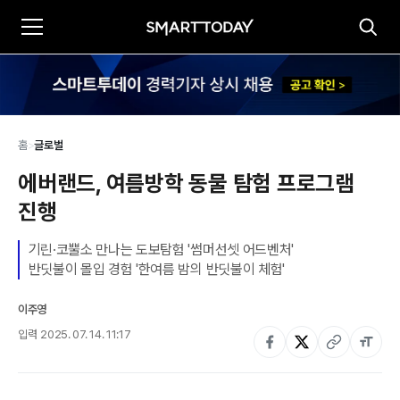
홈
>
글로벌
에버랜드, 여름방학 동물 탐험 프로그램 
진행
기린·코뿔소 만나는 도보탐험 '썸머선셋 어드벤처'

반딧불이 몰입 경험 '한여름 밤의 반딧불이 체험'
이주영
입력
2025. 07. 14. 11:17