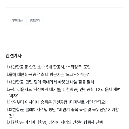
#대한항공
#조원태
관련기사
대한항공 등 한진 소속 5개 항공사, ‘스타링크’ 도입
└
올해 대한항공 승객 최다 방문지는 '도쿄'···2위는?
└
대한항공, 연말 맞아 국내외서 따뜻한 나눔 활동 펼쳐
└
공항 라운지도 '사전예약·대기無' 대한항공, 인천공항 T2 라운지 개편
└
'박차'
14일부터 아시아나 승객은 인천공항 1터미널로 가면 안되요!
└
대한항공, 클레이사격팀 창단 “비인기 종목 육성 및 국위선양 기여할
└
것”
대한항공·아시아나항공, 임직원 자녀와 안전체험행사 진행
└