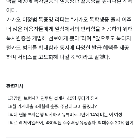
택을 제공해 톡사원증의 실용성과 활용성을 높여나갈 계획
이다.
카카오 이정범 톡증명 리더는 “카카오 톡학생증 출시 이후
더 많은 이용자들에게 일상에서의 편리함을 제공하기 위해
톡사원증을 개발해 선보이게 됐다“라며 “앞으로도 톡디지
털카드 범위를 확대함과 동시에 다양한 발급 혜택을 제공
하며 서비스를 고도화해 나갈 것”이라고 말했다.
관련기사
금감원, 보험사기 연루된 설계사 40명 무더기 징계
└
6월 가계대출 3개월째 순증..주담대 고삐 풀렸다?
└
억대 연봉 투자은행 퇴사하고 유튜버로..1년에 14억 버는 이 여성
└
의료 AI 제이엘케이, 480억원 주주배정 유상증자..최대주주 30% 참여
└