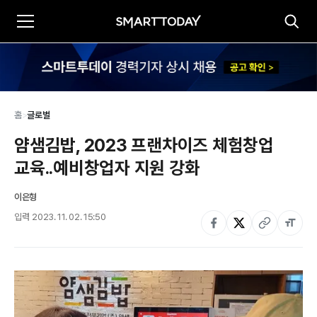
홈
>
글로벌
얌샘김밥, 2023 프랜차이즈 체험창업 
교육..예비창업자 지원 강화
이은형
입력
2023. 11. 02. 15:50