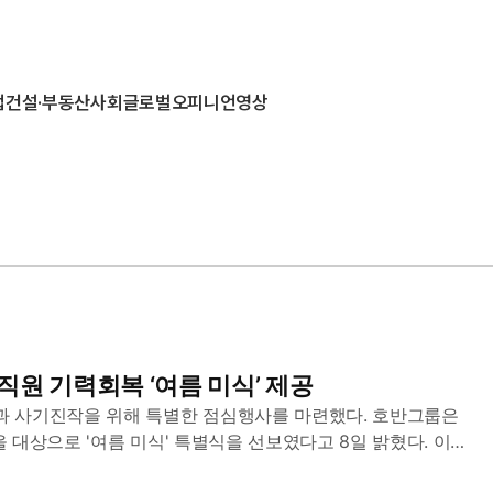
업
건설·부동산
사회
글로벌
오피니언
영상
직원 기력회복 ‘여름 미식’ 제공
과 사기진작을 위해 특별한 점심행사를 마련했다. 호반그룹은
 대상으로 '여름 미식' 특별식을 선보였다고 8일 밝혔다. 이번
...