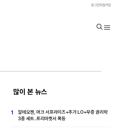
로그인
회원가입
많이 본 뉴스
1
알테오젠, 머크 서프라이즈+추가 LO+무증 권리락
3종 세트..프리마켓서 폭등