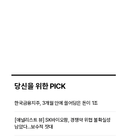
당신을 위한 PICK
한국금융지주, 3개월 만에 쓸어담은 돈이 1조
[애널리스트 뷰] SK바이오팜, 경쟁약 위협 불확실성
남았다…보수적 잣대