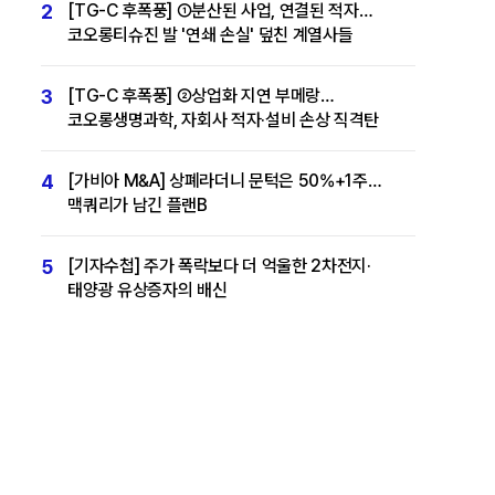
2
[TG-C 후폭풍] ①분산된 사업, 연결된 적자…
코오롱티슈진 발 '연쇄 손실' 덮친 계열사들
3
[TG-C 후폭풍] ②상업화 지연 부메랑…
코오롱생명과학, 자회사 적자·설비 손상 직격탄
4
[가비아 M&A] 상폐라더니 문턱은 50%+1주…
맥쿼리가 남긴 플랜B
5
[기자수첩] 주가 폭락보다 더 억울한 2차전지·
태양광 유상증자의 배신