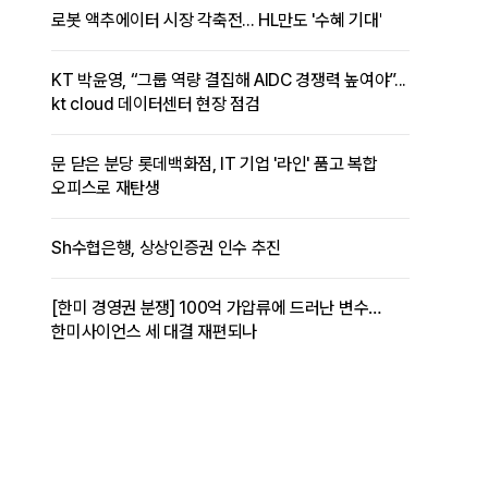
로봇 액추에이터 시장 각축전... HL만도 '수혜 기대'
KT 박윤영, “그룹 역량 결집해 AIDC 경쟁력 높여야”...
kt cloud 데이터센터 현장 점검
문 닫은 분당 롯데백화점, IT 기업 '라인' 품고 복합
오피스로 재탄생
Sh수협은행, 상상인증권 인수 추진
[한미 경영권 분쟁] 100억 가압류에 드러난 변수…
한미사이언스 세 대결 재편되나