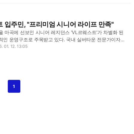
 입주민, "프리미엄 시니어 라이프 만족"
 마곡에 선보인 시니어 레지던스 ‘VL르웨스트’가 차별화 된
적인 운영구조로 주목받고 있다. 국내 실버타운 전문가이자
공빠TV’의 문성택 대표는 최근 이곳을 직접 방문해 소개하는
. 01. 12. 13:05
 12일 업계에 따르면 해당 영상...
1