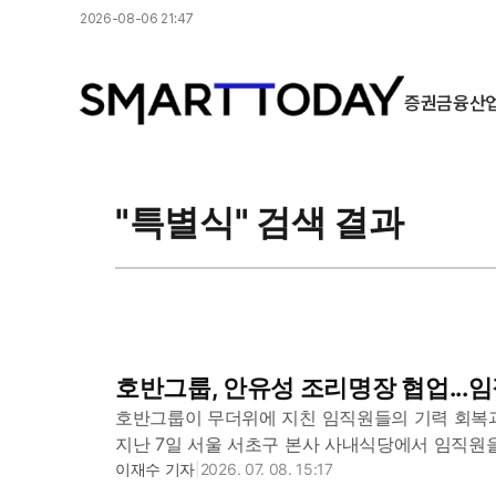
2026-08-06 21:47
증권
금융
산
"특별식" 검색 결과
호반그룹, 안유성 조리명장 협업...임
호반그룹이 무더위에 지친 임직원들의 기력 회복
지난 7일 서울 서초구 본사 사내식당에서 임직원을
행사에는 넷플릭스 인기 예능 '흑백요리사'로 잘 알려
이재수 기자
|
2026. 07. 08. 15:17