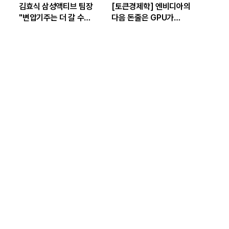
김효식 삼성액티브 팀장
[토큰경제학] 엔비디아의
"변압기주는 더 갈 수
다음 돈줄은 GPU가
있나…답은 EPS
아니라 메모리다
성장률에 있다"