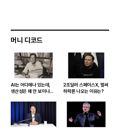
머니 디코드
AI는 어디에나 있는데,
2조달러 스페이스X, 벌써
생산성은 왜 안 보이나…
하락론 나오는 이유는?
빅테크 투자 흔드는
‘솔로우 패러독스’