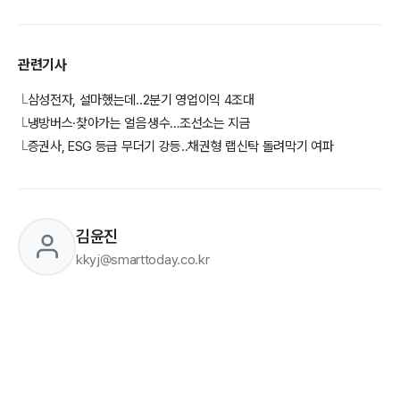
관련기사
삼성전자, 설마했는데..2분기 영업이익 4조대
└
냉방버스·찾아가는 얼음생수…조선소는 지금
└
증권사, ESG 등급 무더기 강등..채권형 랩신탁 돌려막기 여파
└
김윤진
kkyj@smarttoday.co.kr