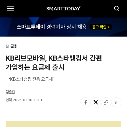
홈
>
금융
KB리브모바일, KB스타뱅킹서 간편 
가입하는 요금제 출시
‘KB스타뱅킹 전용 요금제’
김윤진
입력
2025. 07. 10. 10:01