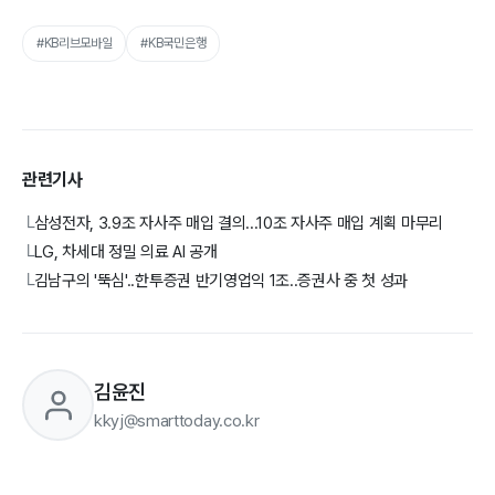
#KB리브모바일
#KB국민은행
관련기사
삼성전자, 3.9조 자사주 매입 결의...10조 자사주 매입 계획 마무리
└
LG, 차세대 정밀 의료 AI 공개
└
김남구의 '뚝심'..한투증권 반기영업익 1조..증권사 중 첫 성과
└
김윤진
kkyj@smarttoday.co.kr