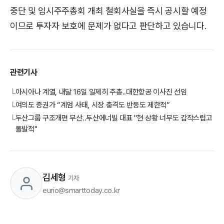
중단 및 임시주주총회 개최 철회사실을 즉시 공시할 예정
이므로 투자자 보호에 문제가 없다고 판단하고 있습니다.
관련기사
아시아나 계열, 내달 16일 일제히 주총..대한항공 이사진 선임
└
여의도 증권가 “계엄 사태, 시장 충격도 반등도 제한적”
└
두산그룹 구조개편 무산..두산에너빌 대표 "현 상황 너무도 갑작스럽고
└
돌발적"
김세형
기자
eurio@smarttoday.co.kr