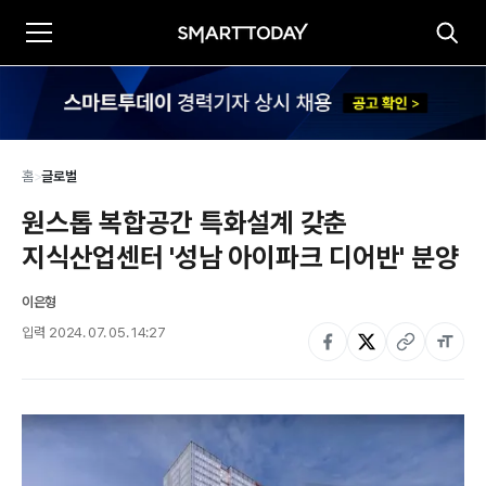
홈
>
글로벌
원스톱 복합공간 특화설계 갖춘 
지식산업센터 '성남 아이파크 디어반' 분양
이은형
입력
2024. 07. 05. 14:27