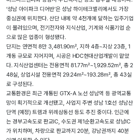
‘성남 아이파크 디어반’은 성남 하이테크밸리에서도 가장
중심권에 위치한다. 산단 내에 약 4천개에 달하는 입주기업
이 몰려있으며, 전기전자와 지식산업, 기계와 식품기업 순
으로 많은 업종이 형성됐다.
단지는 연면적 8만 3,481.90㎡, 지하 4층~지상 23층, 1
개동 규모로 지어지며, 시공은 HDC현대산업개발이 맡았
다. 지식산업센터는 전용면적 81.77㎡~1,929.52㎡, 총 2
48실, 상업시설 전용면적 29.24㎡~193.28㎡, 총 43실
로 구성된다.
교통환경은 최근 개통된 GTX-A 노선 성남역 등 광역교통
망이 획기적으로 개선됐고, 사업지 주변 성남 1호선 성남산
단역 (예정) 트램과 위례삼동선 등도 추진 중이다. 인근에
는 경부고속도로 판교IC, 수도권 제1순환고속도로 성남IC
가 위치하며, 차량으로 판교까지 20분, 강남권까지 40분