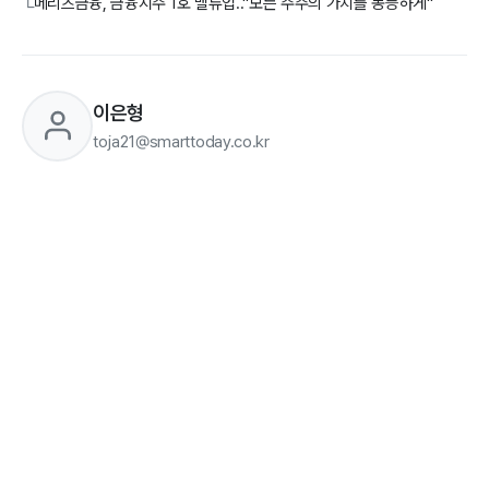
메리츠금융, 금융지주 1호 밸류업.."모든 주주의 가치를 동등하게"
└
이은형
toja21@smarttoday.co.kr