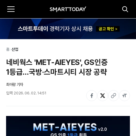
홈
>
산업
네비웍스 'MET-AIEYES', GS인증 
1등급…국방·스마트시티 시장 공략
최아랑 기자
입력
2026. 06. 02. 14:51