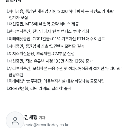
관련기사
하나금융, 중장년 재취업 지원 '2026 하나 파워 온 세컨드 라이프'
└
참가자 모집
대신증권, MTS에 AI 번역·요약 서비스 제공
└
한국투자증권, 전남대에서 ‘한투 캠퍼스 투어’ 개최
└
미래에셋증권, CD91일물+0.1% 기초자산 ETN 매수 이벤트
└
하나증권, 증권업계 최초 ‘민간벤처모펀드’ 결성
└
이지스자산운용, 조직개편..CM부문 신설
└
대신증권, 작년 유튜브 시청 183만 시간..135% 증가
└
우리투자증권, 모험자본 금융주관 첫 성과..해상풍력 설치선 ‘누리바람’
└
금융주관
미래에셋박현주재단, 아동복지시설 대상 희망나눔 공모사업
└
KB국민은행, 러닝 리워드 ‘달리자’ 출시
└
김세형
기자
eurio@smarttoday.co.kr