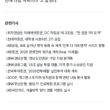
련해 나갈 계획이다”고 말했다.
관련기사
퇴직연금은 미래에셋증권, DC 적립금 16.3조원…"전 업권 1위 도약"
└
현대차증권, 대학생 서포터즈 2기 모집
└
KB금융, AI로 살아난 명작 동화 속 세계 '인투 더 아트벤처' 시리즈 흥행
└
KB증권, 2026 경영전략 워크숍 개최(feat. 이세돌)
└
BNK경남은행, ‘경남도민연금’ 가입 지원 본격화
└
BNK금융그룹, 1.6조 설날 특별 대출..지역 중기·소상공인 지원
└
한국투자증권, ‘2026한투배틀’ 실전투자 대회 개최
└
SOOP, 개그맨·스트리머·임직원과 함께 연탄 나눔 봉사 활동
└
BNK부산은행, ‘꿈담기’ 진로체험 프로그램 실시
└
KB국민카드, 겨울방학 맞이 경품 이벤트 실시
└