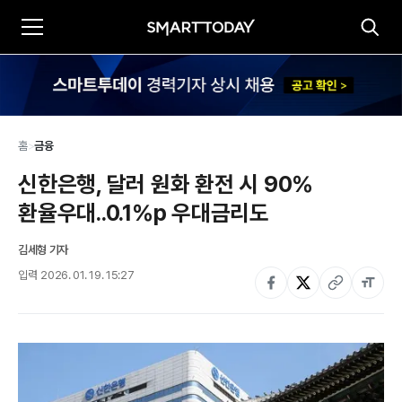
홈
>
금융
신한은행, 달러 원화 환전 시 90% 
환율우대..0.1%p 우대금리도
김세형 기자
입력
2026. 01. 19. 15:27