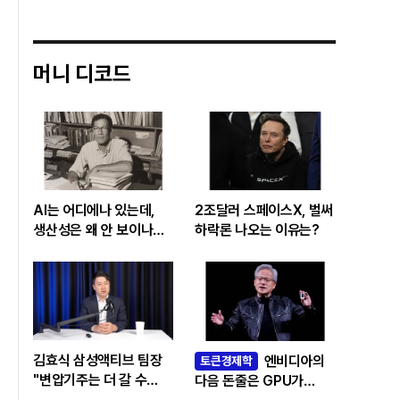
머니 디코드
AI는 어디에나 있는데,
2조달러 스페이스X, 벌써
생산성은 왜 안 보이나…
하락론 나오는 이유는?
빅테크 투자 흔드는
‘솔로우 패러독스’
김효식 삼성액티브 팀장
엔비디아의
토큰경제학
"변압기주는 더 갈 수
다음 돈줄은 GPU가
있나…답은 EPS