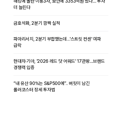
해킹에 놀란 이통3사, 보안에 3353억원 썼다… 투자
더 늘린다
금호석화, 2분기 깜짝 실적
파마리서치, 2분기 부합했는데...'스트릿 컨센' 여파
급락
현대차·기아, '2026 레드 닷 어워드' 17관왕…브랜드
경쟁력 입증
“내 유산 90%는 S&P500에”.. 버핏이 남긴
롤러코스터 장세 투자법