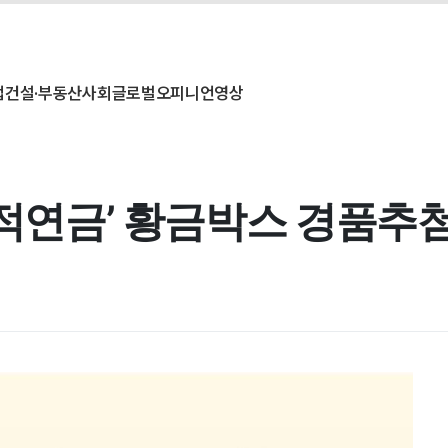
업
건설·부동산
사회
글로벌
오피니언
영상
공적연금’ 황금박스 경품추