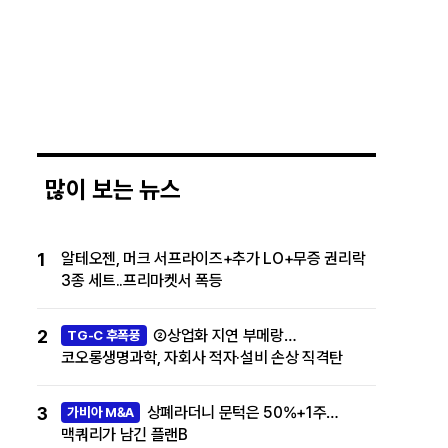
많이 보는 뉴스
1
알테오젠, 머크 서프라이즈+추가 LO+무증 권리락
3종 세트..프리마켓서 폭등
2
②상업화 지연 부메랑…
TG-C 후폭풍
코오롱생명과학, 자회사 적자·설비 손상 직격탄
3
상폐라더니 문턱은 50%+1주…
가비아 M&A
맥쿼리가 남긴 플랜B