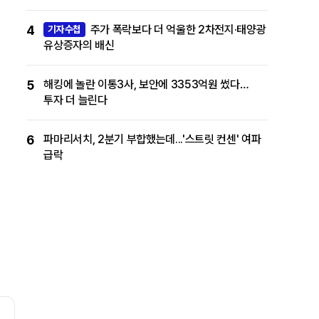
4
주가 폭락보다 더 억울한 2차전지·태양광
기자수첩
유상증자의 배신
5
해킹에 놀란 이통3사, 보안에 3353억원 썼다…
투자 더 늘린다
6
파마리서치, 2분기 부합했는데...'스트릿 컨센' 여파
급락