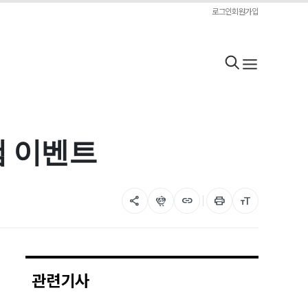
로그인
회원가입
첨 이벤트
share
flutter_dash
link
print
format_size
관련기사