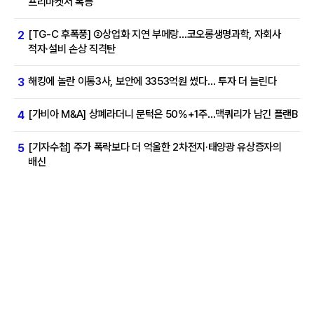
프리마켓서 폭등
[TG-C 후폭풍] ②상업화 지연 부메랑…코오롱생명과학, 자회사
2
적자·설비 손상 직격탄
해킹에 놀란 이통3사, 보안에 3353억원 썼다… 투자 더 늘린다
3
[가비아 M&A] 상폐라더니 문턱은 50%+1주…맥쿼리가 남긴 플랜B
4
[기자수첩] 주가 폭락보다 더 억울한 2차전지·태양광 유상증자의
5
배신