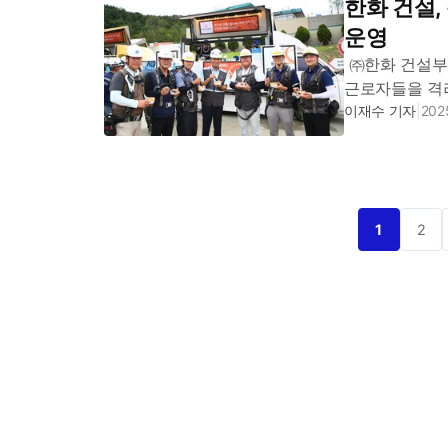
한화 건설,
운영
㈜한화 건설부
근로자들을 격려하
푸드트럭’을 운
이재수 기자
|
2025
30일까지 전국 .
1
2