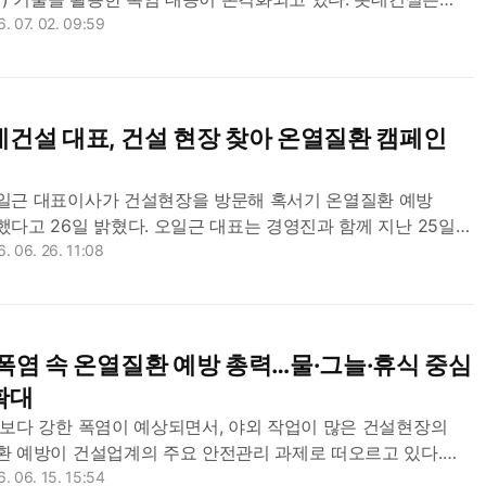
 대비해 건설현장 근로자의 온열질환을 예방하고 안전한
. 07. 02. 09:59
하기 위해 ‘체감온도 IoT 모니터링 플랫...
건설 대표, 건설 현장 찾아 온열질환 캠페인
일근 대표이사가 건설현장을 방문해 혹서기 온열질환 예방
다고 26일 밝혔다. 오일근 대표는 경영진과 함께 지난 25일
‘롯데캐슬 위너스포레’ 건설현장을 찾아 근로자 600여명에게
. 06. 26. 11:08
이온음료, 혹서기 필수용품 등이 담...
폭염 속 온열질환 예방 총력…물·그늘·휴식 중심
확대
보다 강한 폭염이 예상되면서, 야외 작업이 많은 건설현장의
환 예방이 건설업계의 주요 안전관리 과제로 떠오르고 있다.
 여름철 현장 근로자 건강 보호와 안전사고 예방에 나섰다.
. 06. 15. 15:54