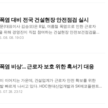
 폭염 대비 전국 건설현장 안전점검 실시
(대표이사 김승모)은 8일, 여름철 폭염으로 인한 근로자
을 위해 경영진이 직접 참여하는 건설현장 안전보건점검을
다. 한화 건설부문은 6월부터 9월까지를 ‘혹서기
. 08. 08. 19:03
로 지정하고, 현장...
‘폭염 비상’… 근로자 보호 위한 혹서기 대응
이 이어지는 가운데, 건설업계가 근로자 안전 확보를 위한
발 빠르게 나서고 있다. HDC현대산업개발과 SK에코플랜트는
설 현장에서 맞춤형 온열질환 예방 캠페인과 현장 점검을
. 07. 28. 23:12
 속 근로자 보호를 위한 실질적...