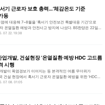
혹서기 근로자 보호 총력…‘체감온도 기준
 가동
염에 대응해 7~8월을 ‘혹서기 안전보건 특별대응 기간’으로
자 온열질환 예방과 안전사고 방지에 나섰다. BS한양은 22일
은 폭염에 대비해 고위험군에 대한 집중관리 체계를 구축하고
. 07. 22. 19:38
업개발, 건설현장 ‘온열질환 예방 HDC 고드름
격 시행
개발이 폭염경보가 이어지는 등 본격적인 여름 무더위가
 건설 현장에서 혹서기 근로자 온열질환 예방을 위한 ‘HDC
을 본격적으로 시행중이라고 7일 밝혔다. ‘HDC 고드름 캠...
. 07. 08. 01:05