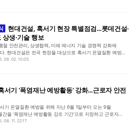
 ‘온열질환 Zero 캠페인’ 계...
현대건설, 혹서기 현장 특별점검…롯데건설·
식
 상생·기술 행보
철 안전관리, 상생협력, 미래 에너지 기술 경쟁력 강화에
다. 현대건설은 전국 현장을 대상으로 혹서기 온열질환 예방
동했고, 롯데건설은 공정거래위원회 및 대한전문건설협회와
. 06. 02. 10:05
 체결했다. 삼성E&A는 글로벌 에너지 기...
혹서기 ‘폭염재난 예방활동’ 강화…근로자 안전
기 온열질환 예방을 위해 지난 6월 1일부터 오는 9월
월간을 ‘폭염재난 예방활동 강조 기간’으로 지정하고 근로자
호에 총력을 기울이고 있다고 11일 밝혔다. 이 기간 동안
. 08. 11. 22:17
건 ...