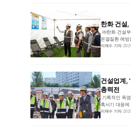
한화 건설,
㈜한화 건설부문
온열질환 예방
실시했다고 밝혔
이재수 기자
|
2025
특별관리기간’으
건설업계, 
총력전
기록적인 폭염
혹서기 대응에 
각각 자사 건
이재수 기자
|
2025
실시하며, 폭염