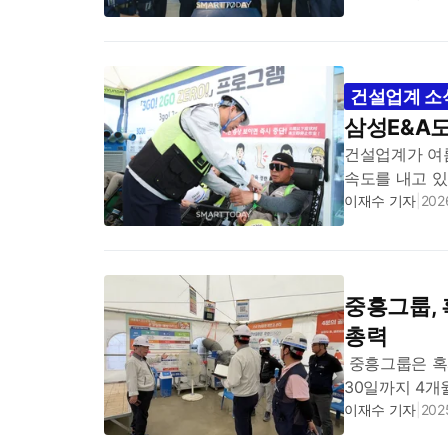
계룡건설, 전 현장
건설업계 소
삼성E&A도
건설업계가 여름
속도를 내고 있
프로그램을 가
이재수 기자
|
2026
상생협력 협약을
중흥그룹, 
총력
중흥그룹은 혹서
30일까지 4개
안전과 건강 보
이재수 기자
|
2025
중흥건설과 중흥토