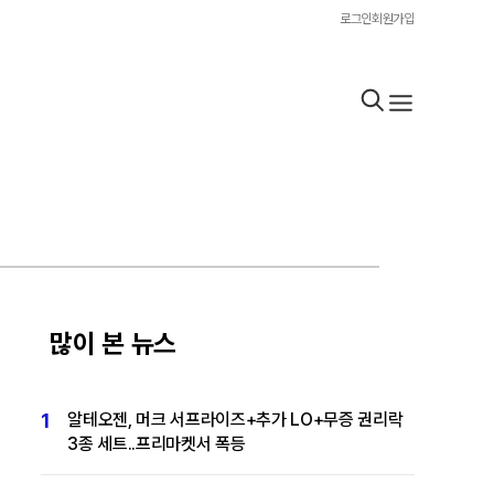
로그인
회원가입
많이 본 뉴스
1
알테오젠, 머크 서프라이즈+추가 LO+무증 권리락
3종 세트..프리마켓서 폭등