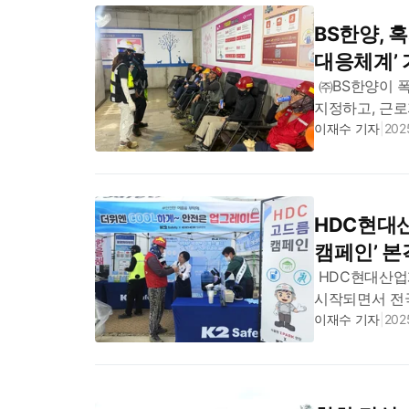
BS한양, 
대응체계’
㈜BS한양이 폭
지정하고, 근로
집중호우에 이
이재수 기자
|
2025
△고령자(65...
HDC현대산
캠페인’ 본
HDC현대산업
시작되면서 전국
고드름 캠페인’
이재수 기자
|
2025