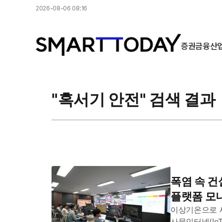
2026-08-06 08:16
증권
금융
산
"혹서기 안전" 검색 결과
폭염 속 건
플랫폼 모
이상기온으로 
사물인터넷(Io