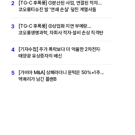
2
[TG-C 후폭풍] ①분산된 사업, 연결된 적자…
코오롱티슈진 발 '연쇄 손실' 덮친 계열사들
3
[TG-C 후폭풍] ②상업화 지연 부메랑…
코오롱생명과학, 자회사 적자·설비 손상 직격탄
4
[기자수첩] 주가 폭락보다 더 억울한 2차전지·
태양광 유상증자의 배신
5
[가비아 M&A] 상폐라더니 문턱은 50%+1주…
맥쿼리가 남긴 플랜B