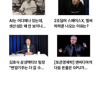
AI는 어디에나 있는데,
2조달러 스페이스X, 벌써
생산성은 왜 안 보이나…
하락론 나오는 이유는?
빅테크 투자 흔드는
‘솔로우 패러독스’
김효식 삼성액티브 팀장
[토큰경제학] 엔비디아의
"변압기주는 더 갈 수
다음 돈줄은 GPU가
있나…답은 EPS
아니라 메모리다
성장률에 있다"