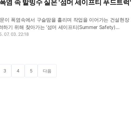
 폭염 속 밭빙수 실은 '섬머 세이프티 푸드트럭'
문이 폭염속에서 구슬땀을 흘리며 작업을 이어가는 건설현장
기 위해 찾아가는 ‘섬머 세이프티(Summer Safety)
영한다고 3일 밝혔다. 한화 건설부문은 7월 2일부터 9월
. 07. 03. 22:18
..
3
4
5
다음