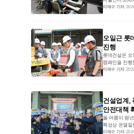
혹서기 폭염을
이재수 기자
|
2026
작업환경을 조성
오일근 롯데
진행
롯데건설은 오
캠페인을 진행했
경기도 오산시 
이재수 기자
|
2026
직접 팥빙수와 
건설업계, 
안전대책 
올 여름이 평년
특성상 온열질
주요 건설사들이
이재수 기자
|
2026