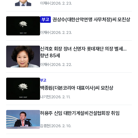
이재수
|
2026. 2. 23.
권상수(대한산악연맹 사무처장)씨 모친상
부고
이재수
|
2026. 2. 23.
신격호 회장 장녀 신영자 롯데재단 의장 별세…
향년 85세
이재수
|
2026. 2. 22.
부고
백종원(더본코리아 대표이사)씨 모친상
나기천
|
2026. 2. 11.
허용주 신임 대한기계설비건설협회장 취임
김종현
|
2026. 2. 10.