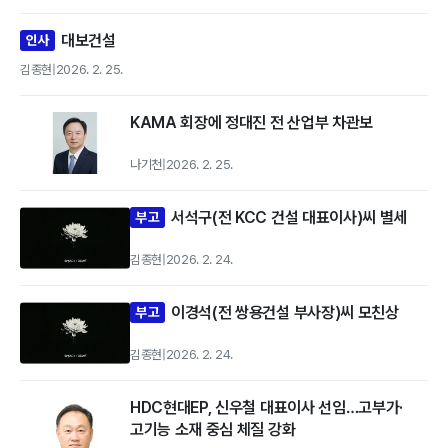
대보건설
인사
김종현
|
2026. 2. 25.
KAMA 회장에 정대진 전 산업부 차관보
나기천
|
2026. 2. 25.
서석구(전 KCC 건설 대표이사)씨 별세
부고
김종현
|
2026. 2. 24.
이경석(전 쌍용건설 부사장)씨 모친상
부고
김종현
|
2026. 2. 24.
HDC현대EP, 신우철 대표이사 선임…고부가·
고기능 소재 중심 체질 강화