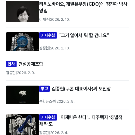
티씨노바이오, 개발본부장(CDO)에 정진아 박사
영입
이재수
|
2026. 2. 10.
“그거 알아서 뭐 할 건데요”
기자수첩
김종현
|
2026. 2. 10.
건설공제조합
인사
김종현
|
2026. 2. 9.
김종현(쿠콘 대표이사)씨 모친상
부고
통합뉴스룸
|
2026. 2. 9.
"이재명은 한다"...다주택자 ‘징벌적
기자수첩
채찍’도
김종현
|
2026. 2. 4.