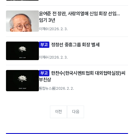
윤여준 전 장관, 사랑의열매 신임 회장 선임…
임기 3년
이재수
|
2026. 2. 3.
정창선 중흥그룹 회장 별세
부고
이재수
|
2026. 2. 3.
한찬수(한국시멘트협회 대외협력실장)씨
부고
부친상
통합뉴스룸
|
2026. 2. 2.
이전
다음