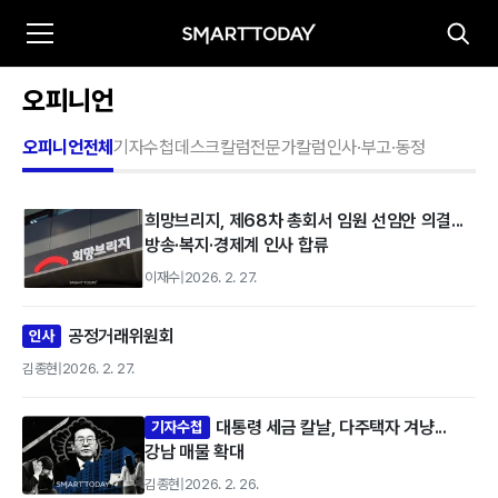
오피니언
오피니언전체
기자수첩
데스크칼럼
전문가칼럼
인사·부고·동정
희망브리지, 제68차 총회서 임원 선임안 의결...
방송·복지·경제계 인사 합류
이재수
|
2026. 2. 27.
공정거래위원회
인사
김종현
|
2026. 2. 27.
대통령 세금 칼날, 다주택자 겨냥...
기자수첩
강남 매물 확대
김종현
|
2026. 2. 26.