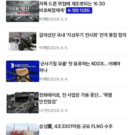
자폭 드론 위협에 재조명되는 ‘K-30
비호복합체계’
K-방산 디코드
박재형
|
2026. 6. 6.
갈라섰던 국내 '지상무기 전시회' 전격 통합 합의
박재형
|
2026. 6. 5.
‘군사기밀 유출’ 탓 표류하는 KDDX... 어째야
하나
박재형
|
2026. 6. 4.
한화에어로, 전 사업장 가동 중단... '특별
안전점검'
나기천
|
2026. 6. 4.
삼성重, 4조3301억원 규모 FLNG 수주