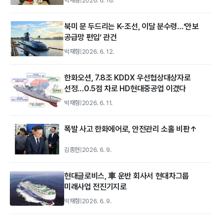
박재형
|
2026. 6. 16.
북미 문 두드리는 K-조선, 이달 분수령…‘안보
공급망 편입’ 관건
박재형
|
2026. 6. 12.
한화오션, 7.8조 KDDX 우선협상대상자로
선정…0.5점 차로 HD현대중공업 이겼다
박재형
|
2026. 6. 11.
폭발 사고 한화에어로, 안전관리 소홀 비판↑
김종현
|
2026. 6. 9.
현대글로비스, 車 운반 회사서 현대차그룹
미래사업 전진기지로
박재형
|
2026. 6. 9.