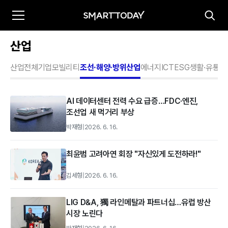
산업
산업전체
기업
모빌리티
조선·해양·방위산업
에너지
ICT
ESG
생활·유통
중
AI 데이터센터 전력 수요 급증…FDC·엔진,
조선업 새 먹거리 부상
박재형
|
2026. 6. 16.
최윤범 고려아연 회장 "자신있게 도전하라!"
김세형
|
2026. 6. 16.
LIG D&A, 獨 라인메탈과 파트너십…유럽 방산
시장 노린다