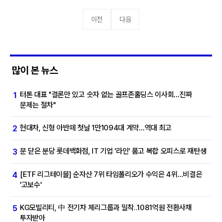
이전
다음
많이 본 뉴스
터톤 대표 "결론만 있고 숫자 없는 골프존홀딩스 이사회…진짜
1
문제는 절차"
현대차, 신형 아반떼 첫날 1만1094대 계약…역대 최고
2
문 닫은 분당 롯데백화점, IT 기업 '라인' 품고 복합 오피스로 재탄생
3
[ETF 리그테이블] 순자산 7위 타임폴리오가 수익은 4위…비결은
4
'고보수'
KG모빌리티, 中 전기차 체리그룹과 밀착..1081억원 전환사채
5
투자받아