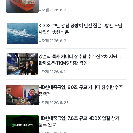
박재형
|
2026. 6. 2.
KDDX 보안 감점 공방이 던진 질문…방산 조달
사업의 大원칙은
박재형
|
2026. 6. 2.
강훈식 특사 캐나다 잠수함 수주전 2차 지원…
한화오션·TKMS 막판 격돌
박재형
|
2026. 6. 1.
HD현대중공업, 60조 규모 캐나다 잠수함 수주
총력전
박재형
|
2026. 5. 28.
HD현대중공업, 7.8조 규모 KDDX 입찰 참가
등록 완료