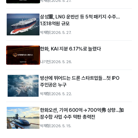
박재형
|
2026. 5. 27.
삼성重, LNG 운반선 등 5척 패키지 수주…
1조18억원 규모
박재형
|
2026. 5. 27.
한화, KAI 지분 6.17%로 늘렸다
나기천
|
2026. 5. 26.
방산에 뛰어드는 드론 스타트업들…첫 IPO
주인공은 누구
박재형
|
2026. 5. 22.
한화오션, 기여 600억→700억弗 상향...加
잠수함 사업 수주 막판 총력전
박재형
|
2026. 5. 15.