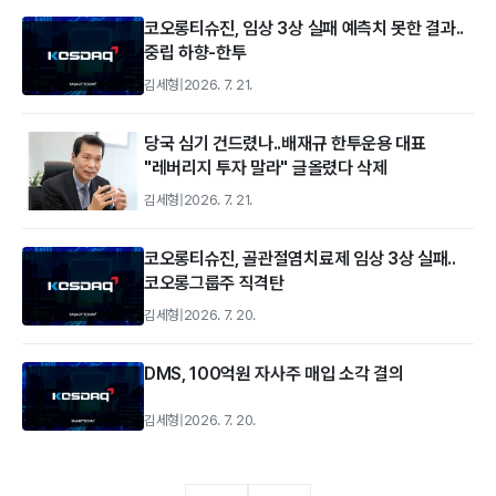
코오롱티슈진, 임상 3상 실패 예측치 못한 결과..
중립 하향-한투
김세형
|
2026. 7. 21.
당국 심기 건드렸나..배재규 한투운용 대표
"레버리지 투자 말라" 글올렸다 삭제
김세형
|
2026. 7. 21.
코오롱티슈진, 골관절염치료제 임상 3상 실패..
코오롱그룹주 직격탄
김세형
|
2026. 7. 20.
DMS, 100억원 자사주 매입 소각 결의
김세형
|
2026. 7. 20.