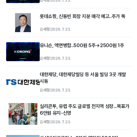
김세형
|
2026. 7. 23.
롯데쇼핑, 신동빈 회장 지분 매각 예고..주가 뚝
김세형
|
2026. 7. 23.
유니슨, 액면병합..500원 5주→2500원 1주
김세형
|
2026. 7. 23.
대한제당, 대한제당빌딩 등 서울 빌딩 3곳 개발
시동
김세형
|
2026. 7. 23.
실리콘투, 유럽 주도 글로벌 전지역 성장...목표가
6만원 유지-신영
김세형
|
2026. 7. 23.