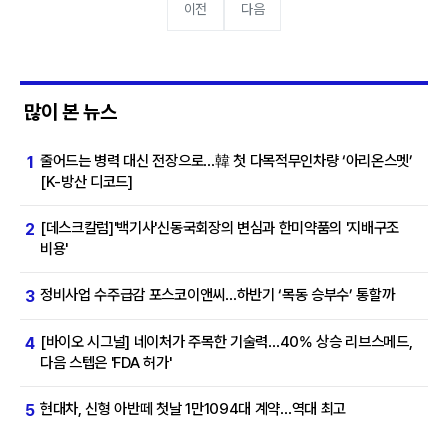
이전
다음
많이 본 뉴스
줄어드는 병력 대신 전장으로…韓 첫 다목적무인차량 ‘아리온스멧’
1
[K-방산 디코드]
[데스크칼럼]'백기사'신동국회장의 변심과 한미약품의 '지배구조
2
비용'
정비사업 수주급감 포스코이앤씨…하반기 ‘목동 승부수’ 통할까
3
[바이오 시그널] 네이처가 주목한 기술력…40% 상승 리브스메드,
4
다음 스텝은 'FDA 허가'
현대차, 신형 아반떼 첫날 1만1094대 계약…역대 최고
5