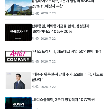
삼성바이오로직스, 2분기 영업익 5864억
23%↑..예상치 부합
김세형
|
2026. 7. 23.
한투증권, 위탁증거금률 완화..삼성전자
·SK하이닉스 40%→20%
김세형
|
2026. 7. 22.
아티스트컴퍼니, 애드테크 사업 50억원에 매각
김세형
|
2026. 7. 22.
"대주주 위독설·사망에 주가 오르는 비극, 제도로
끝내야"
김세형
|
2026. 7. 22.
LG디스플레이, 2분기 영업적자 1077억원