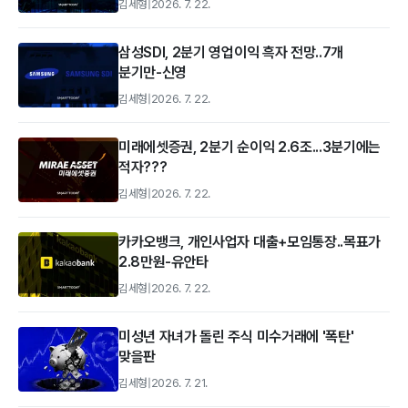
김세형
|
2026. 7. 22.
삼성SDI, 2분기 영업이익 흑자 전망..7개
분기만-신영
김세형
|
2026. 7. 22.
미래에셋증권, 2분기 순이익 2.6조...3분기에는
적자???
김세형
|
2026. 7. 22.
카카오뱅크, 개인사업자 대출+모임통장..목표가
2.8만원-유안타
김세형
|
2026. 7. 22.
미성년 자녀가 돌린 주식 미수거래에 '폭탄'
맞을판
김세형
|
2026. 7. 21.