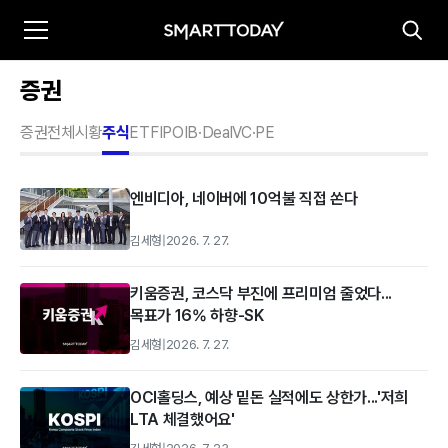
증권
증권전체
시황
주식
ETF
IPO
IB·Deal
VC·PE
엔비디아, 네이버에 10억불 직접 쏜다
김세형
|
2026. 7. 27.
키움증권, 코스닥 부진에 프리미엄 줄었다...
목표가 16% 하향-SK
김세형
|
2026. 7. 27.
OCI홀딩스, 예상 밑돈 실적에도 상한가...'저희
LTA 체결했어요'